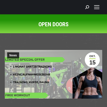
Search:
OPEN DOORS
Sie befinden sich hier:
News
OKT.
15