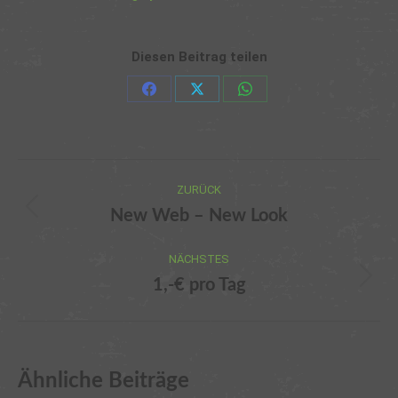
Diesen Beitrag teilen
Share
Share
Share
on
on
on
Facebook
X
WhatsApp
Kommentarnavigation
ZURÜCK
New Web – New Look
Vorheriger
Beitrag:
NÄCHSTES
1,-€ pro Tag
Nächster
Beitrag:
Ähnliche Beiträge