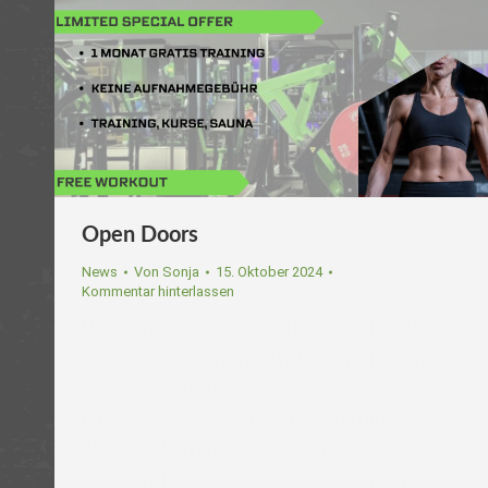
Open Doors
News
Von
Sonja
15. Oktober 2024
Kommentar hinterlassen
Unser Tag der offenen Tür – Erfahre alles
über unsere Community und profitieren von
vielen Angeboten! Hallo allen
Fitnessbegeisterten! Am Samstag,
19.10.2024 freuen wir uns von 12-16.00 Uhr,
unseren Tag der offenen Tür zu feiern und