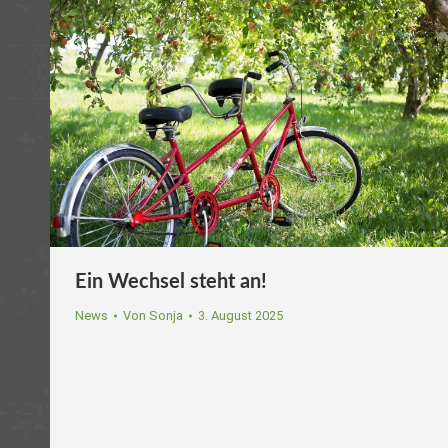
Ein Wechsel steht an!
News
Von
Sonja
3. August 2025
Liebe Mitglieder und Freunde vom Fithoch2,
wir möchten euch heute über eine wichtige
Veränderung in unserem Team informieren.
Unsere geschätzte Studioleiterin Yasemin